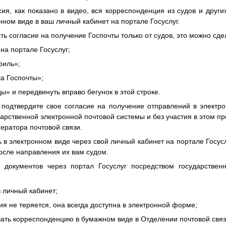
я, как показано в видео, вся корреспонденция из судов и други
нном виде в ваш личный кабинет на портале Госуслуг.
ть согласие на получение Госпочты только от судов, это можно с
 на портале Госуслуг;
филь»;
ка Госпочты»;
ды» и передвинуть вправо бегунок в этой строке.
подтвердите свое согласие на получение отправлений в элект
дарственной электронной почтовой системы и без участия в этом п
ператора почтовой связи.
ь в электронном виде через свой личный кабинет на портале Госусл
после направления их вам судом.
документов через портал Госуслуг посредством государствен
в личный кабинет;
ия не теряется, она всегда доступна в электронной форме;
чать корреспонденцию в бумажном виде в Отделении почтовой связ