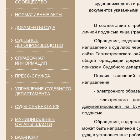
СООБЩЕСТВО
судопроизводства и 
документов указанными
НОРМАТИВНЫЕ АКТЫ
В соответствии с тр
ДОКУМЕНТЫ СУДА
личной подписью лица (гра
СУДЕБНОЕ
Обращение, содержащ
ДЕЛОПРОИЗВОДСТВО
направлено в суд либо чер
сайта Тагилстроевского р
СПРАВОЧНАЯ
общей юрисдикции докуме
ИНФОРМАЦИЯ
приказом Судебного департ
Подача заявлений 
ПРЕСС-СЛУЖБА
направления:
УПРАВЛЕНИЕ СУДЕБНОГО
- электронного образ
ДЕПАРТАМЕНТА
- электронного до
документирования на бу
СУДЫ СУБЪЕКТА РФ
подписью
.
МУНИЦИПАЛЬНЫЕ
Обращение, содержащ
ОРГАНЫ ВЛАСТИ
может быть направлено в с
суда
в установленные рабо
ВАКАНСИИ