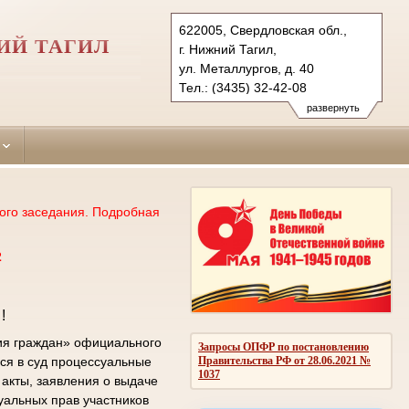
622005, Свердловская обл.,
ИЙ ТАГИЛ
г. Нижний Тагил,
ул. Металлургов, д. 40
Тел.: (3435) 32-42-08
tagilstroevsky.svd@sudrf.ru
развернуть
ого заседания. Подробная
2
!
ия граждан» официального
Запросы ОПФР по постановлению
Правительства РФ от 28.06.2021 №
ся в суд процессуальные
1037
акты, заявления о выдаче
уальных прав участников