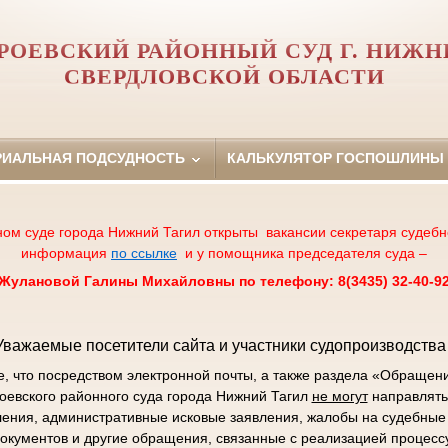
РОЕВСКИЙ РАЙОННЫЙ СУД Г. НИЖН
СВЕРДЛОВСКОЙ ОБЛАСТИ
РИАЛЬНАЯ ПОДСУДНОСТЬ
КАЛЬКУЛЯТОР ГОСПОШЛИНЫ
ном суде города Нижний Тагил открыты вакансии секретаря судебн
информация
по ссылке
и у помощника председателя суда –
Жулановой Галины Михайловны по телефону: 8(3435) 32-40-9
Уважаемые посетители сайта и участники судопроизводства 
 что посредством электронной почты, а также раздела «Обращен
роевского районного суда города Нижний Тагил
не могут
направлять
ления, административные исковые заявления, жалобы на судебные 
окументов и другие обращения, связанные с реализацией процесс