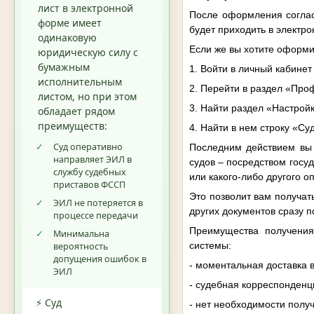
лист в электронной
После оформления согласи
форме имеет
будет приходить в электро
одинаковую
Если же вы хотите оформи
юридическую силу с
бумажным
1. Войти в личный кабинет
исполнительным
2. Перейти в раздел «Про
листом, но при этом
3. Найти раздел «Настрой
обладает рядом
преимуществ:
4. Найти в нем строку «Су
✓
Суд оперативно
Последним действием вы 
направляет ЭИЛ в
судов – посредством госу
службу судебных
или какого-либо другого о
приставов ФССП
Это позволит вам получат
✓
ЭИЛ не потеряется в
других документов сразу 
процессе передачи
Преимущества получения 
✓
Минимальна
системы:
вероятность
допущения ошибок в
- моментальная доставка 
ЭИЛ
- судебная корреспонденц
⚡ Суд
- нет необходимости полу