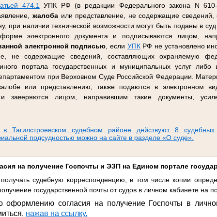
татьей 474.1
УПК РФ (в редакции Федерального закона N 610-
заявление,
жалоба
или представление, не содержащие сведений,
, при наличии технической возможности могут быть поданы в суд 
орме электронного документа и подписываются лицом, напр
ванной электронной подписью
, если
УПК
РФ не установлено ино
ие, не содержащие сведений, составляющих охраняемую фед
иного портала государственных и муниципальных услуг либо
партаментом при Верховном Суде Российской Федерации. Матер
 жалобе или представлению, также подаются в электронном в
, и заверяются лицом, направившим такие документы, усил
 в Тагилстроевском судебном районе действуют 8 судебных
риальной подсудностью можно на сайте в разделе «О суде».
асия на получение Госпочты и ЭЗП на Едином портале госуда
получать судебную корреспонденцию, в том числе копии опреде
олучение государственной почты от судов в личном кабинете на по
о оформлению согласия на получение Госпочты в лично
миться,
нажав на ссылку.