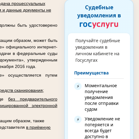
дача процессуальных
Судебные
 и данные документы не
уведомления в
 должны быть удостоверено
Получайте судебные
жащим образом, может быть
уведомления в
де» официального интернет-
личном кабинете на
подачи в федеральные суды
Госуслугах
документа», утвержденным
кабря 2016 года.
Преимущества
е» осуществляется путем
Моментальное
⚡
редств сканирования
;
получение
уведомления
виде
без предварительного
после отправки
ицированной электронной
судом
Уведомление не
⚡
ащим образом, также
потеряется и
редставителя
в приёмную
всегда будет
доступно в