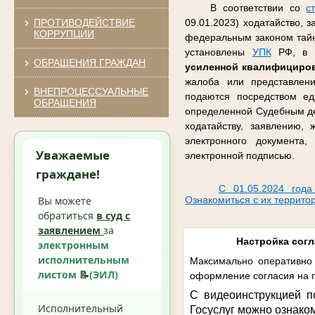
В соответствии со
с
ПРОТИВОДЕЙСТВИЕ
09.01.2023) ходатайство, 
КОРРУПЦИИ
федеральным законом тайну
установлены
УПК
РФ, в ф
ОБРАЩЕНИЯ ГРАЖДАН
усиленной квалифициро
жалоба или представлен
ВНЕПРОЦЕССУАЛЬНЫЕ
подаются посредством ед
ОБРАЩЕНИЯ
определенной Судебным де
ходатайству, заявлению,
электронного документа
Уважаемые
электронной подписью.
граждане!
С 01.05.2024 года
Вы можете
Ознакомиться с их террито
обратиться
в суд с
заявлением
за
Настройка согл
электронным
исполнительным
Максимально оперативно 
листом
📝
(ЭИЛ)
оформление согласия на п
С видеоинструкцией п
Исполнительный
Госуслуг можно ознако