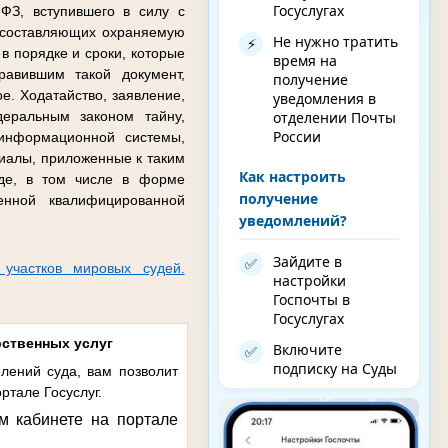
Госуслугах
ФЗ, вступившего в силу с
 составляющих охраняемую
Не нужно тратить
⚡
в порядке и сроки, которые
время на
авившим такой документ,
получение
е. Ходатайство, заявление,
уведомления в
отделении Почты
еральным законом тайну,
России
 информационной системы,
иалы, приложенные к таким
Как настроить
иде, в том числе в форме
получение
енной квалифицированной
уведомлений?
Зайдите в
✅
 участков мировых судей.
настройки
Госпочты в
Госуслугах
рственных услуг
Включите
✅
подписку на Суды
лений суда, вам позволит
ртале Госуслуг.
м кабинете на портале