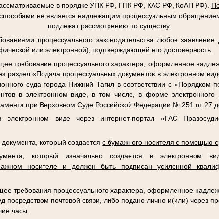
рассматриваемые в порядке УПК РФ, ГПК РФ, КАС РФ, КоАП РФ).
По
 способами не является надлежащим процессуальным обращением
подлежат рассмотрению по существу.
ебованиями процессуального законодательства любое заявление
фической или электронной), подтверждающей его достоверность.
ее требование процессуального характера, оформленное надле
ез раздел «Подача процессуальных документов в электронном ви
айонного суда города Нижний Тагил в соответствии с «Порядком 
нтов в электронном виде, в том числе, в форме электронного 
амента при Верховном Суде Российской Федерации № 251 от 27 де
в электронном виде через интернет-портал «ГАС Правосуди
а документа, который создается
с бумажного носителя с помощью с
кумента, который изначально создается в электронном 
мажном носителе и должен быть подписан усиленной квалиф
ее требования процессуального характера, оформленное надлеж
уд посредством почтовой связи, либо подано лично и(или) через п
чие часы.