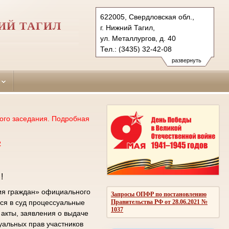
622005, Свердловская обл.,
ИЙ ТАГИЛ
г. Нижний Тагил,
ул. Металлургов, д. 40
Тел.: (3435) 32-42-08
tagilstroevsky.svd@sudrf.ru
развернуть
ого заседания. Подробная
2
!
ия граждан» официального
Запросы ОПФР по постановлению
Правительства РФ от 28.06.2021 №
ся в суд процессуальные
1037
акты, заявления о выдаче
уальных прав участников