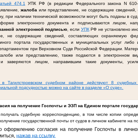
татьей 474.1
УПК РФ (в редакции Федерального закона N 610-
заявление,
жалоба
или представление, не содержащие сведений,
, при наличии технической возможности могут быть поданы в суд 
орме электронного документа и подписываются лицом, напр
ванной электронной подписью
, если
УПК
РФ не установлено ино
ие, не содержащие сведений, составляющих охраняемую фед
иного портала государственных и муниципальных услуг либо
партаментом при Верховном Суде Российской Федерации. Матер
 жалобе или представлению, также подаются в электронном в
, и заверяются лицом, направившим такие документы, усил
 в Тагилстроевском судебном районе действуют 8 судебных
риальной подсудностью можно на сайте в разделе «О суде».
асия на получение Госпочты и ЭЗП на Едином портале госуда
получать судебную корреспонденцию, в том числе копии опреде
олучение государственной почты от судов в личном кабинете на по
о оформлению согласия на получение Госпочты в лично
миться,
нажав на ссылку.