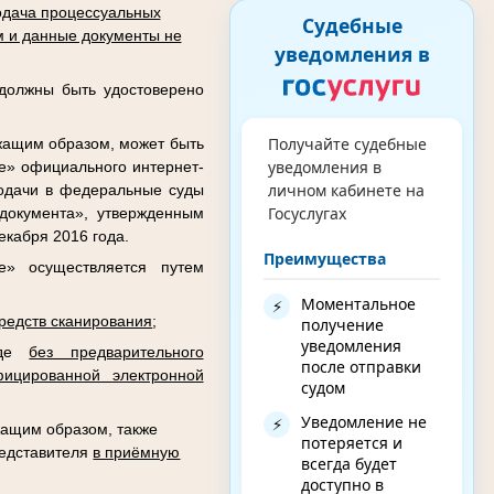
дача процессуальных
Судебные
 и данные документы не
уведомления в
 должны быть удостоверено
Получайте судебные
жащим образом, может быть
уведомления в
де» официального интернет-
личном кабинете на
подачи в федеральные суды
Госуслугах
документа», утвержденным
кабря 2016 года.
Преимущества
е» осуществляется путем
Моментальное
⚡
редств сканирования
;
получение
уведомления
виде
без предварительного
после отправки
ицированной электронной
судом
Уведомление не
⚡
ащим образом, также
потеряется и
редставителя
в приёмную
всегда будет
доступно в