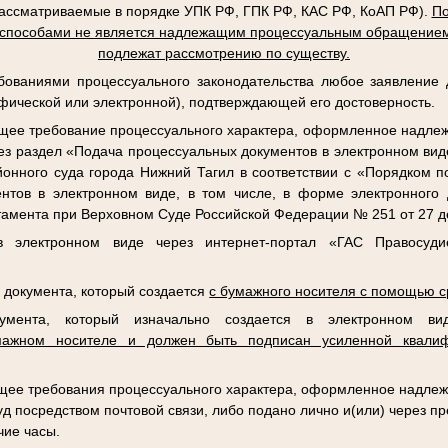
рассматриваемые в порядке УПК РФ, ГПК РФ, КАС РФ, КоАП РФ).
По
 способами не является надлежащим процессуальным обращением
подлежат рассмотрению по существу.
ебованиями процессуального законодательства любое заявление
фической или электронной), подтверждающей его достоверность.
ее требование процессуального характера, оформленное надле
ез раздел «Подача процессуальных документов в электронном ви
айонного суда города Нижний Тагил в соответствии с «Порядком 
нтов в электронном виде, в том числе, в форме электронного 
амента при Верховном Суде Российской Федерации № 251 от 27 де
в электронном виде через интернет-портал «ГАС Правосуди
а документа, который создается
с бумажного носителя с помощью с
кумента, который изначально создается в электронном 
мажном носителе и должен быть подписан усиленной квалиф
ее требования процессуального характера, оформленное надлеж
уд посредством почтовой связи, либо подано лично и(или) через п
чие часы.