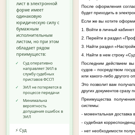
лист в электронной
После оформления согласи
форме имеет
будет приходить в электро
одинаковую
Если же вы хотите оформи
юридическую силу с
бумажным
1. Войти в личный кабинет
исполнительным
2. Перейти в раздел «Про
листом, но при этом
3. Найти раздел «Настрой
обладает рядом
преимуществ:
4. Найти в нем строку «Су
✓
Суд оперативно
Последним действием вы 
направляет ЭИЛ в
судов – посредством госу
службу судебных
или какого-либо другого о
приставов ФССП
Это позволит вам получат
✓
ЭИЛ не потеряется в
других документов сразу 
процессе передачи
Преимущества получения 
✓
Минимальна
системы:
вероятность
допущения ошибок в
- моментальная доставка 
ЭИЛ
- судебная корреспонденц
⚡ Суд
- нет необходимости полу