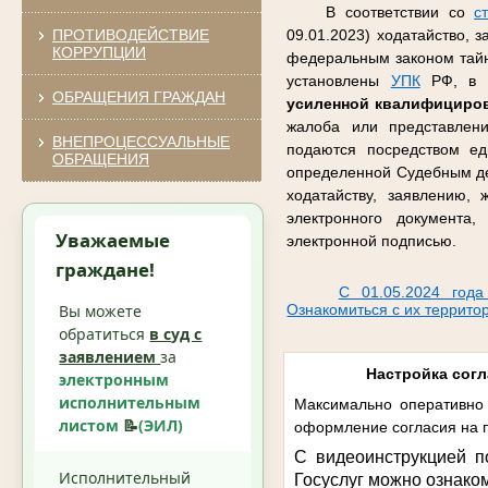
В соответствии со
с
ПРОТИВОДЕЙСТВИЕ
09.01.2023) ходатайство, 
КОРРУПЦИИ
федеральным законом тайну
установлены
УПК
РФ, в ф
ОБРАЩЕНИЯ ГРАЖДАН
усиленной квалифициро
жалоба или представлен
ВНЕПРОЦЕССУАЛЬНЫЕ
подаются посредством ед
ОБРАЩЕНИЯ
определенной Судебным де
ходатайству, заявлению,
электронного документа
Уважаемые
электронной подписью.
граждане!
С 01.05.2024 года
Вы можете
Ознакомиться с их террито
обратиться
в суд с
заявлением
за
Настройка согл
электронным
исполнительным
Максимально оперативно 
листом
📝
(ЭИЛ)
оформление согласия на п
С видеоинструкцией п
Исполнительный
Госуслуг можно ознако