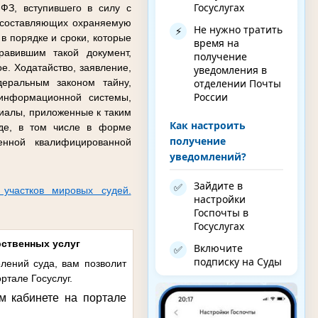
Госуслугах
ФЗ, вступившего в силу с
 составляющих охраняемую
Не нужно тратить
⚡
в порядке и сроки, которые
время на
авившим такой документ,
получение
е. Ходатайство, заявление,
уведомления в
отделении Почты
еральным законом тайну,
России
 информационной системы,
иалы, приложенные к таким
Как настроить
иде, в том числе в форме
получение
енной квалифицированной
уведомлений?
Зайдите в
✅
 участков мировых судей.
настройки
Госпочты в
Госуслугах
рственных услуг
Включите
✅
подписку на Суды
лений суда, вам позволит
ртале Госуслуг.
м кабинете на портале