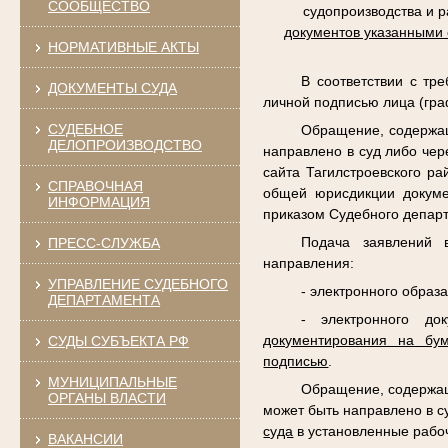
СООБЩЕСТВО
судопроизводства и 
документов указанными
НОРМАТИВНЫЕ АКТЫ
В соответствии с тр
ДОКУМЕНТЫ СУДА
личной подписью лица (гра
СУДЕБНОЕ
Обращение, содержащ
ДЕЛОПРОИЗВОДСТВО
направлено в суд либо чер
сайта Тагилстроевского р
СПРАВОЧНАЯ
общей юрисдикции докуме
ИНФОРМАЦИЯ
приказом Судебного департ
Подача заявлений 
ПРЕСС-СЛУЖБА
направления:
УПРАВЛЕНИЕ СУДЕБНОГО
- электронного образ
ДЕПАРТАМЕНТА
- электронного до
документирования на бу
СУДЫ СУБЪЕКТА РФ
подписью
.
МУНИЦИПАЛЬНЫЕ
Обращение, содержащ
ОРГАНЫ ВЛАСТИ
может быть направлено в с
суда
в установленные рабо
ВАКАНСИИ