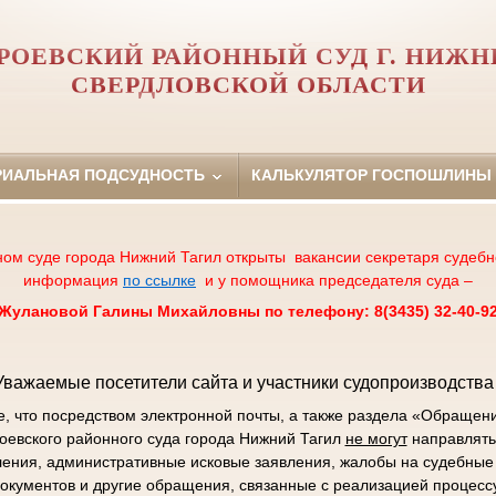
РОЕВСКИЙ РАЙОННЫЙ СУД Г. НИЖН
СВЕРДЛОВСКОЙ ОБЛАСТИ
РИАЛЬНАЯ ПОДСУДНОСТЬ
КАЛЬКУЛЯТОР ГОСПОШЛИНЫ
ном суде города Нижний Тагил открыты вакансии секретаря судебн
информация
по ссылке
и у помощника председателя суда –
Жулановой Галины Михайловны по телефону: 8(3435) 32-40-9
Уважаемые посетители сайта и участники судопроизводства 
 что посредством электронной почты, а также раздела «Обращен
роевского районного суда города Нижний Тагил
не могут
направлять
ления, административные исковые заявления, жалобы на судебные 
окументов и другие обращения, связанные с реализацией процесс