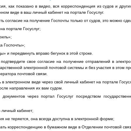
я, как показано в видео, вся корреспонденция из судов и други
нном виде в ваш личный кабинет на портале Госуслуг.
ть согласие на получение Госпочты только от судов, это можно с
 на портале Госуслуг;
филь»;
ка Госпочты»;
ды» и передвинуть вправо бегунок в этой строке.
подтвердите свое согласие на получение отправлений в элект
дарственной электронной почтовой системы и без участия в этом п
ператора почтовой связи.
ь в электронном виде через свой личный кабинет на портале Госусл
после направления их вам судом.
документов через портал Госуслуг посредством государствен
в личный кабинет;
ия не теряется, она всегда доступна в электронной форме;
чать корреспонденцию в бумажном виде в Отделении почтовой связ