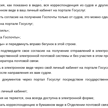
я, как показано в видео, вся корреспонденция из судов и други
нном виде в ваш личный кабинет на портале Госуслуг.
ть согласие на получение Госпочты только от судов, это можно с
 на портале Госуслуг;
филь»;
ка Госпочты»;
ды» и передвинуть вправо бегунок в этой строке.
подтвердите свое согласие на получение отправлений в элект
дарственной электронной почтовой системы и без участия в этом п
ператора почтовой связи.
ь в электронном виде через свой личный кабинет на портале Госусл
после направления их вам судом.
документов через портал Госуслуг посредством государствен
в личный кабинет;
ия не теряется, она всегда доступна в электронной форме;
чать корреспонденцию в бумажном виде в Отделении почтовой связ