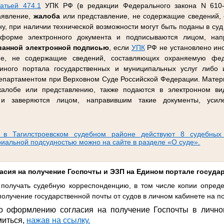
татьей 474.1
УПК РФ (в редакции Федерального закона N 610-
заявление,
жалоба
или представление, не содержащие сведений,
, при наличии технической возможности могут быть поданы в суд 
орме электронного документа и подписываются лицом, напр
ванной электронной подписью
, если
УПК
РФ не установлено ино
ие, не содержащие сведений, составляющих охраняемую фед
иного портала государственных и муниципальных услуг либо
партаментом при Верховном Суде Российской Федерации. Матер
 жалобе или представлению, также подаются в электронном в
, и заверяются лицом, направившим такие документы, усил
 в Тагилстроевском судебном районе действуют 8 судебных
риальной подсудностью можно на сайте в разделе «О суде».
асия на получение Госпочты и ЭЗП на Едином портале госуда
получать судебную корреспонденцию, в том числе копии опреде
олучение государственной почты от судов в личном кабинете на по
о оформлению согласия на получение Госпочты в лично
миться,
нажав на ссылку.