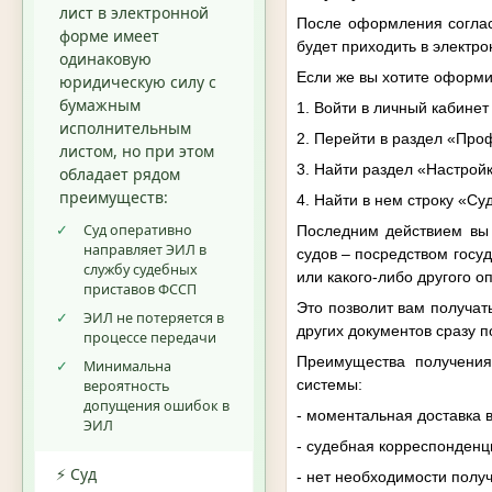
лист в электронной
После оформления согласи
форме имеет
будет приходить в электро
одинаковую
Если же вы хотите оформи
юридическую силу с
бумажным
1. Войти в личный кабинет
исполнительным
2. Перейти в раздел «Про
листом, но при этом
3. Найти раздел «Настрой
обладает рядом
преимуществ:
4. Найти в нем строку «Су
✓
Суд оперативно
Последним действием вы 
направляет ЭИЛ в
судов – посредством госу
службу судебных
или какого-либо другого о
приставов ФССП
Это позволит вам получат
✓
ЭИЛ не потеряется в
других документов сразу 
процессе передачи
Преимущества получения 
✓
Минимальна
системы:
вероятность
допущения ошибок в
- моментальная доставка 
ЭИЛ
- судебная корреспонденц
⚡ Суд
- нет необходимости полу