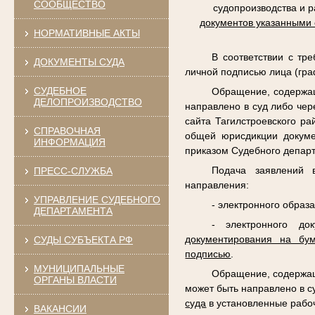
СООБЩЕСТВО
судопроизводства и 
документов указанными
НОРМАТИВНЫЕ АКТЫ
В соответствии с тр
ДОКУМЕНТЫ СУДА
личной подписью лица (гра
СУДЕБНОЕ
Обращение, содержащ
ДЕЛОПРОИЗВОДСТВО
направлено в суд либо чер
сайта Тагилстроевского р
СПРАВОЧНАЯ
общей юрисдикции докуме
ИНФОРМАЦИЯ
приказом Судебного департ
Подача заявлений 
ПРЕСС-СЛУЖБА
направления:
УПРАВЛЕНИЕ СУДЕБНОГО
- электронного образ
ДЕПАРТАМЕНТА
- электронного до
документирования на бу
СУДЫ СУБЪЕКТА РФ
подписью
.
МУНИЦИПАЛЬНЫЕ
Обращение, содержащ
ОРГАНЫ ВЛАСТИ
может быть направлено в с
суда
в установленные рабо
ВАКАНСИИ