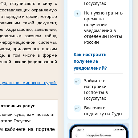
Госуслугах
ФЗ, вступившего в силу с
 составляющих охраняемую
Не нужно тратить
⚡
в порядке и сроки, которые
время на
авившим такой документ,
получение
е. Ходатайство, заявление,
уведомления в
отделении Почты
еральным законом тайну,
России
 информационной системы,
иалы, приложенные к таким
Как настроить
иде, в том числе в форме
получение
енной квалифицированной
уведомлений?
Зайдите в
✅
 участков мировых судей.
настройки
Госпочты в
Госуслугах
рственных услуг
Включите
✅
подписку на Суды
лений суда, вам позволит
ртале Госуслуг.
м кабинете на портале