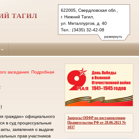
622005, Свердловская обл.,
ИЙ ТАГИЛ
г. Нижний Тагил,
ул. Металлургов, д. 40
Тел.: (3435) 32-42-08
tagilstroevsky.svd@sudrf.ru
развернуть
ого заседания. Подробная
2
!
ия граждан» официального
Запросы ОПФР по постановлению
Правительства РФ от 28.06.2021 №
ся в суд процессуальные
1037
акты, заявления о выдаче
уальных прав участников