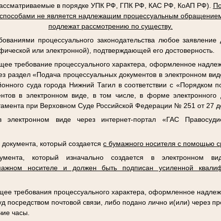
рассматриваемые в порядке УПК РФ, ГПК РФ, КАС РФ, КоАП РФ).
По
 способами не является надлежащим процессуальным обращением
подлежат рассмотрению по существу.
ебованиями процессуального законодательства любое заявление
фической или электронной), подтверждающей его достоверность.
ее требование процессуального характера, оформленное надле
ез раздел «Подача процессуальных документов в электронном ви
айонного суда города Нижний Тагил в соответствии с «Порядком 
нтов в электронном виде, в том числе, в форме электронного 
амента при Верховном Суде Российской Федерации № 251 от 27 де
в электронном виде через интернет-портал «ГАС Правосуди
а документа, который создается
с бумажного носителя с помощью с
кумента, который изначально создается в электронном 
мажном носителе и должен быть подписан усиленной квалиф
ее требования процессуального характера, оформленное надлеж
уд посредством почтовой связи, либо подано лично и(или) через п
чие часы.