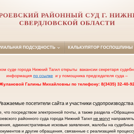
РОЕВСКИЙ РАЙОННЫЙ СУД Г. НИЖН
СВЕРДЛОВСКОЙ ОБЛАСТИ
РИАЛЬНАЯ ПОДСУДНОСТЬ
КАЛЬКУЛЯТОР ГОСПОШЛИНЫ
ном суде города Нижний Тагил открыты вакансии секретаря судебн
информация
по ссылке
и у помощника председателя суда –
Жулановой Галины Михайловны по телефону: 8(3435) 32-40-9
Уважаемые посетители сайта и участники судопроизводства 
 что посредством электронной почты, а также раздела «Обращен
роевского районного суда города Нижний Тагил
не могут
направлять
ления, административные исковые заявления, жалобы на судебные 
окументов и другие обращения, связанные с реализацией процесс