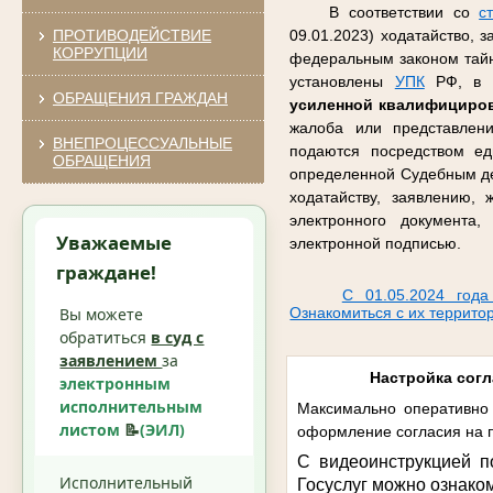
В соответствии со
с
ПРОТИВОДЕЙСТВИЕ
09.01.2023) ходатайство, 
КОРРУПЦИИ
федеральным законом тайну
установлены
УПК
РФ, в ф
ОБРАЩЕНИЯ ГРАЖДАН
усиленной квалифициро
жалоба или представлен
ВНЕПРОЦЕССУАЛЬНЫЕ
подаются посредством ед
ОБРАЩЕНИЯ
определенной Судебным де
ходатайству, заявлению,
электронного документа
Уважаемые
электронной подписью.
граждане!
С 01.05.2024 года
Вы можете
Ознакомиться с их террито
обратиться
в суд с
заявлением
за
Настройка согл
электронным
исполнительным
Максимально оперативно 
листом
📝
(ЭИЛ)
оформление согласия на п
С видеоинструкцией п
Исполнительный
Госуслуг можно ознако