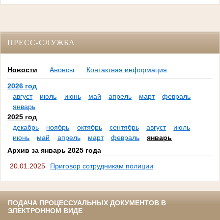
ПРЕСС-СЛУЖБА
Новости
Анонсы
Контактная информация
2026 год
август
июль
июнь
май
апрель
март
февраль
январь
2025 год
декабрь
ноябрь
октябрь
сентябрь
август
июль
июнь
май
апрель
март
февраль
январь
Архив за январь 2025 года
20.01.2025
Приговор сотрудникам полиции
ПОДАЧА ПРОЦЕССУАЛЬНЫХ ДОКУМЕНТОВ В
ЭЛЕКТРОННОМ ВИДЕ