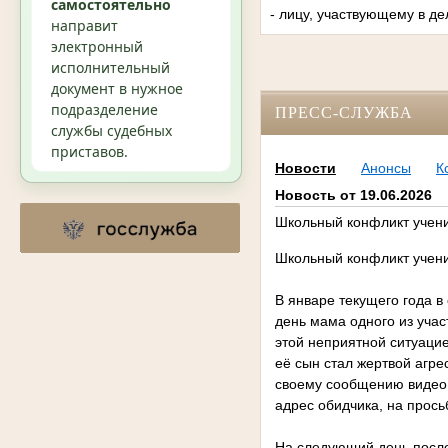
самостоятельно
- лицу, участвующему в де
направит
электронный
исполнительный
документ в нужное
подразделение
ПРЕСС-СЛУЖБА
службы судебных
приставов.
Новости
Анонсы
К
Новость от 19.06.2026
Школьный конфликт учени
Школьный конфликт учени
В январе текущего года в
день мама одного из уча
этой неприятной ситуаци
её сын стал жертвой агре
своему сообщению видео,
адрес обидчика, на прось
На следующий день после