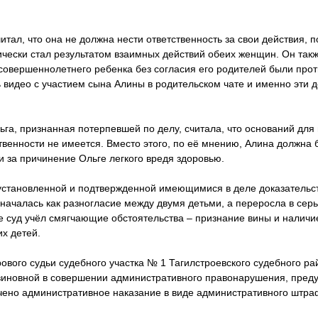
итал, что она не должна нести ответственность за свои действия, п
чески стал результатом взаимных действий обеих женщин. Он такж
совершеннолетнего ребенка без согласия его родителей были про
видео с участием сына Алины в родительском чате и именно эти д
га, признанная потерпевшей по делу, считала, что оснований для
венности не имеется. Вместо этого, по её мнению, Алина должна 
и за причинение Ольге легкого вредя здоровью.
установленной и подтвержденной имеющимися в деле доказательс
 началась как разногласие между двумя детьми, а переросла в сер
е суд учёл смягчающие обстоятельства – признание вины и наличи
х детей.
вого судьи судебного участка № 1 Тагилстроевского судебного р
виновной в совершении административного правонарушения, преду
ачено административное наказание в виде административного штра