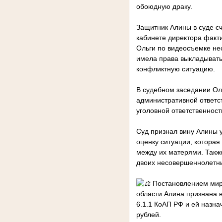
обоюдную драку.
Защитник Алины в суде сч
кабинете директора факти
Ольги по видеосъемке не
имела права выкладывать 
конфликтную ситуацию.
В судебном заседании Оль
административной ответст
уголовной ответственност
Суд признал вину Алины 
оценку ситуации, которая
между их матерями. Такж
двоих несовершеннолетни
Постановлением миро
области Алина признана 
6.1.1 КоАП РФ и ей назн
рублей.