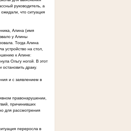
ассный руководитель, а
 ожидали, что ситуация
еника, Алина (имя
ызвало у Алины
ровала. Тогда Алина
а устройство на стол,
ношению к Алине:
нула Ольгу ногой. В этот
 остановить драку.
ния и с заявлением в
тивном правонарушении,
твий, причинивших
ено для рассмотрения
ситуация переросла в