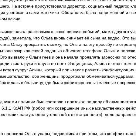
его. На встрече присутствовали директор, социальный педагог, кл
х учеников и сами мальчики. Обстановка была напряжённой и все
ном ключе.
льчиков начал рассказывать свою версию событий, мама другого уч
уда), заметила, что Ольга вновь снимает её сына на видео. Это в
сила Ольгу прекратить съемку, но Ольга на эту просьбу не отреаги
ы: она закрыла своей ладонью объектив телефона Ольги и положил
 Это вызвало у Ольги гнев и она начала проявлять агрессию по от
редив кисть руки и пнула по ноге. Защищаясь, Алина в ответ тоже п
встал супруг Алины, который попытался разнять конфликтующих и
 вмешательство, обе женщины продолжали обмениваться ударами.
братилась в больницу, где были зафиксированы телесные поврежде
дниками полиции был составлен протокол по делу об администра
 6.1.1 КоАП РФ (побои или совершение иных насильственных дейс
повлекших наступление уголовной ответственности), дело направл
то наносила Ольге удары, подчеркивая при этом, что конфликтная 