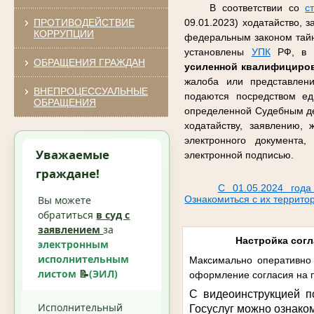
В соответствии со
с
ПРОТИВОДЕЙСТВИЕ
09.01.2023) ходатайство, 
КОРРУПЦИИ
федеральным законом тайну
установлены
УПК
РФ, в ф
ОБРАЩЕНИЯ ГРАЖДАН
усиленной квалифициро
жалоба или представлен
ВНЕПРОЦЕССУАЛЬНЫЕ
подаются посредством ед
ОБРАЩЕНИЯ
определенной Судебным де
ходатайству, заявлению,
электронного документа
Уважаемые
электронной подписью.
граждане!
С 01.05.2024 года
Вы можете
Ознакомиться с их террито
обратиться
в суд с
заявлением
за
Настройка согл
электронным
исполнительным
Максимально оперативно 
листом
📝
(ЭИЛ)
оформление согласия на п
С видеоинструкцией п
Исполнительный
Госуслуг можно ознако