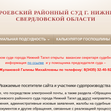
РОЕВСКИЙ РАЙОННЫЙ СУД Г. НИЖН
СВЕРДЛОВСКОЙ ОБЛАСТИ
РИАЛЬНАЯ ПОДСУДНОСТЬ
КАЛЬКУЛЯТОР ГОСПОШЛИНЫ
ном суде города Нижний Тагил открыты вакансии секретаря судебн
информация
по ссылке
и у помощника председателя суда –
Жулановой Галины Михайловны по телефону: 8(3435) 32-40-9
Уважаемые посетители сайта и участники судопроизводства 
 что посредством электронной почты, а также раздела «Обращен
роевского районного суда города Нижний Тагил
не могут
направлять
ления, административные исковые заявления, жалобы на судебные 
окументов и другие обращения, связанные с реализацией процесс