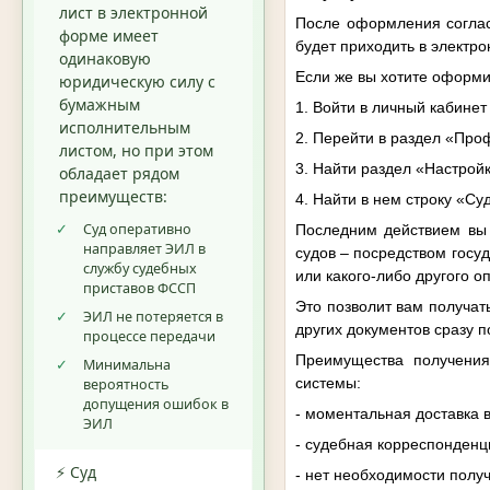
лист в электронной
После оформления согласи
форме имеет
будет приходить в электро
одинаковую
Если же вы хотите оформи
юридическую силу с
бумажным
1. Войти в личный кабинет
исполнительным
2. Перейти в раздел «Про
листом, но при этом
3. Найти раздел «Настрой
обладает рядом
преимуществ:
4. Найти в нем строку «Су
✓
Суд оперативно
Последним действием вы 
направляет ЭИЛ в
судов – посредством госу
службу судебных
или какого-либо другого о
приставов ФССП
Это позволит вам получат
✓
ЭИЛ не потеряется в
других документов сразу 
процессе передачи
Преимущества получения 
✓
Минимальна
системы:
вероятность
допущения ошибок в
- моментальная доставка 
ЭИЛ
- судебная корреспонденц
⚡ Суд
- нет необходимости полу