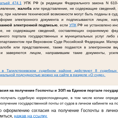
татьей 474.1
УПК РФ (в редакции Федерального закона N 610-
заявление,
жалоба
или представление, не содержащие сведений,
, при наличии технической возможности могут быть поданы в суд 
орме электронного документа и подписываются лицом, напр
ванной электронной подписью
, если
УПК
РФ не установлено ино
ие, не содержащие сведений, составляющих охраняемую фед
иного портала государственных и муниципальных услуг либо
партаментом при Верховном Суде Российской Федерации. Матер
 жалобе или представлению, также подаются в электронном в
, и заверяются лицом, направившим такие документы, усил
 в Тагилстроевском судебном районе действуют 8 судебных
риальной подсудностью можно на сайте в разделе «О суде».
асия на получение Госпочты и ЭЗП на Едином портале госуда
получать судебную корреспонденцию, в том числе копии опреде
олучение государственной почты от судов в личном кабинете на по
о оформлению согласия на получение Госпочты в лично
миться,
нажав на ссылку.