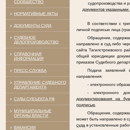
СООБЩЕСТВО
судопроизводства и 
документов указанными
НОРМАТИВНЫЕ АКТЫ
В соответствии с тр
ДОКУМЕНТЫ СУДА
личной подписью лица (гра
СУДЕБНОЕ
Обращение, содержащ
ДЕЛОПРОИЗВОДСТВО
направлено в суд либо чер
сайта Тагилстроевского р
СПРАВОЧНАЯ
общей юрисдикции докуме
ИНФОРМАЦИЯ
приказом Судебного департ
Подача заявлений 
ПРЕСС-СЛУЖБА
направления:
УПРАВЛЕНИЕ СУДЕБНОГО
- электронного образ
ДЕПАРТАМЕНТА
- электронного до
документирования на бу
СУДЫ СУБЪЕКТА РФ
подписью
.
МУНИЦИПАЛЬНЫЕ
Обращение, содержащ
ОРГАНЫ ВЛАСТИ
может быть направлено в с
суда
в установленные рабо
ВАКАНСИИ