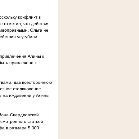
оскольку конфликт в
е отметил, что действия
тивоправными, Ольга не
ействия усугубили
 привлечения Алины к
быть привлечена к
твами, дав всестороннюю
ьезное столкновение
е на иждивении у Алины
айона Свердловской
смотренного статьей
фа в размере 5 000