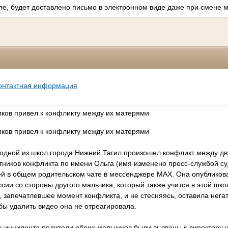
ле, будет доставлено письмо в электронном виде даже при смене м
онтактная информация
ков привел к конфликту между их матерями
ков привел к конфликту между их матерями
 одной из школ города Нижний Тагил произошел конфликт между дв
стников конфликта по имени Ольга (имя изменено пресс-службой с
ей в общем родительском чате в мессенджере МАХ. Она опубликова
ссии со стороны другого мальчика, который также учится в этой шко
 запечатлевшее момент конфликта, и не стесняясь, оставила нега
бы удалить видео она не отреагировала.
 инцидента родители обоих мальчиков были вызваны к директору