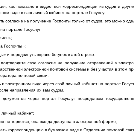
я, как показано в видео, вся корреспонденция из судов и други
нном виде в ваш личный кабинет на портале Госуслуг.
ть согласие на получение Госпочты только от судов, это можно с
 на портале Госуслуг;
филь»;
ка Госпочты»;
ды» и передвинуть вправо бегунок в этой строке.
подтвердите свое согласие на получение отправлений в элект
дарственной электронной почтовой системы и без участия в этом п
ператора почтовой связи.
ь в электронном виде через свой личный кабинет на портале Госусл
после направления их вам судом.
документов через портал Госуслуг посредством государствен
в личный кабинет;
ия не теряется, она всегда доступна в электронной форме;
чать корреспонденцию в бумажном виде в Отделении почтовой связ