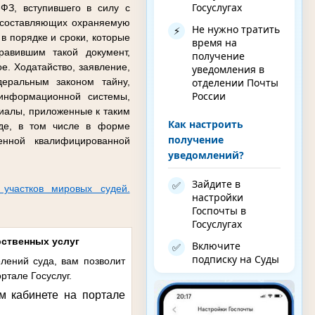
Госуслугах
ФЗ, вступившего в силу с
 составляющих охраняемую
Не нужно тратить
⚡
в порядке и сроки, которые
время на
авившим такой документ,
получение
е. Ходатайство, заявление,
уведомления в
отделении Почты
еральным законом тайну,
России
 информационной системы,
иалы, приложенные к таким
Как настроить
иде, в том числе в форме
получение
енной квалифицированной
уведомлений?
Зайдите в
✅
 участков мировых судей.
настройки
Госпочты в
Госуслугах
рственных услуг
Включите
✅
подписку на Суды
лений суда, вам позволит
ртале Госуслуг.
м кабинете на портале