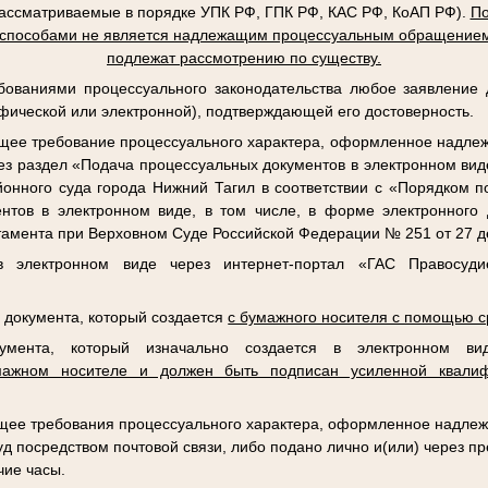
рассматриваемые в порядке УПК РФ, ГПК РФ, КАС РФ, КоАП РФ).
По
 способами не является надлежащим процессуальным обращением
подлежат рассмотрению по существу.
ебованиями процессуального законодательства любое заявление
фической или электронной), подтверждающей его достоверность.
ее требование процессуального характера, оформленное надле
ез раздел «Подача процессуальных документов в электронном ви
айонного суда города Нижний Тагил в соответствии с «Порядком 
нтов в электронном виде, в том числе, в форме электронного 
амента при Верховном Суде Российской Федерации № 251 от 27 де
в электронном виде через интернет-портал «ГАС Правосуди
а документа, который создается
с бумажного носителя с помощью с
кумента, который изначально создается в электронном 
мажном носителе и должен быть подписан усиленной квалиф
ее требования процессуального характера, оформленное надлеж
уд посредством почтовой связи, либо подано лично и(или) через п
чие часы.