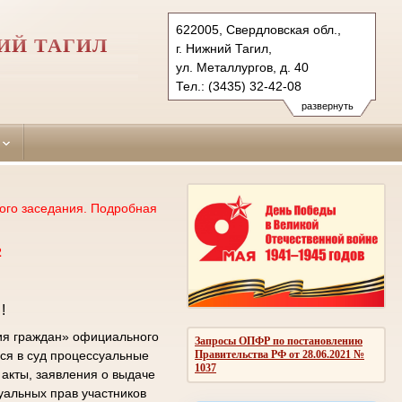
622005, Свердловская обл.,
ИЙ ТАГИЛ
г. Нижний Тагил,
ул. Металлургов, д. 40
Тел.: (3435) 32-42-08
tagilstroevsky.svd@sudrf.ru
развернуть
ого заседания. Подробная
2
!
ия граждан» официального
Запросы ОПФР по постановлению
Правительства РФ от 28.06.2021 №
ся в суд процессуальные
1037
акты, заявления о выдаче
уальных прав участников