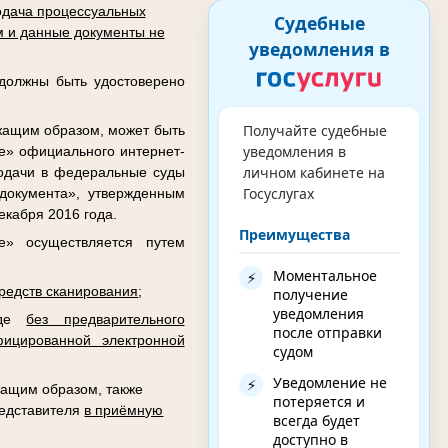
дача процессуальных
Судебные
 и данные документы не
уведомления в
 должны быть удостоверено
Получайте судебные
жащим образом, может быть
уведомления в
де» официального интернет-
личном кабинете на
подачи в федеральные суды
Госуслугах
документа», утвержденным
кабря 2016 года.
Преимущества
е» осуществляется путем
Моментальное
⚡
редств сканирования
;
получение
уведомления
виде
без предварительного
после отправки
ицированной электронной
судом
Уведомление не
⚡
ащим образом, также
потеряется и
редставителя
в приёмную
всегда будет
доступно в