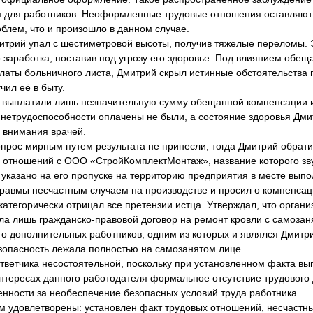
 для работников. Неоформленные трудовые отношения оставляют 
блем, что и произошло в данном случае.
итрий упал с шестиметровой высоты, получив тяжелые переломы. Э
 заработка, поставив под угрозу его здоровье. Под влиянием обе
платы больничного листа, Дмитрий скрыл истинные обстоятельства
чил её в быту.
 выплатили лишь незначительную сумму обещанной компенсации 
 нетрудоспособности оплачены не были, а состояние здоровья Дми
 внимания врачей.
прос мирным путем результата не принесли, тогда Дмитрий обрати
х отношений с ООО «СтройКомплектМонтаж», название которого зв
указано на его пропуске на территорию предприятия в месте выпо
травмы несчастным случаем на производстве и просил о компенсац
категорически отрицал все претензии истца. Утверждал, что орган
ела лишь гражданско-правовой договор на ремонт кровли с самоз
го дополнительных работников, одним из которых и являлся Дмитр
езопасность лежала полностью на самозанятом лице.
тветчика несостоятельной, поскольку при установленном факта в
нтересах данного работодателя формальное отсутствие трудового 
енности за необеспечение безопасных условий труда работника.
м удовлетворены: установлен факт трудовых отношений, несчастн