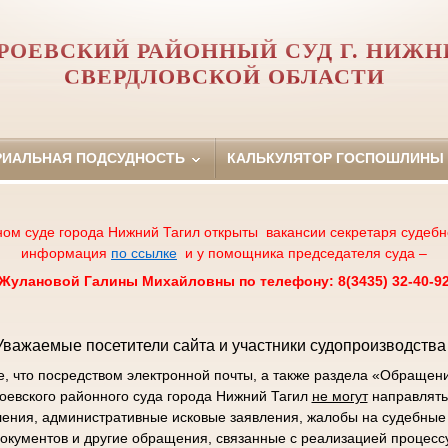
РОЕВСКИЙ РАЙОННЫЙ СУД Г. НИЖН
СВЕРДЛОВСКОЙ ОБЛАСТИ
РИАЛЬНАЯ ПОДСУДНОСТЬ
КАЛЬКУЛЯТОР ГОСПОШЛИНЫ
ном суде города Нижний Тагил открыты вакансии секретаря судебн
информация
по ссылке
и у помощника председателя суда –
Жулановой Галины Михайловны по телефону: 8(3435) 32-40-9
Уважаемые посетители сайта и участники судопроизводства 
 что посредством электронной почты, а также раздела «Обращен
роевского районного суда города Нижний Тагил
не могут
направлять
ления, административные исковые заявления, жалобы на судебные 
окументов и другие обращения, связанные с реализацией процесс