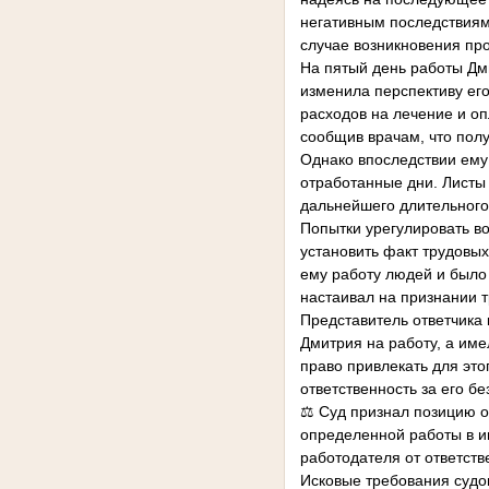
негативным последствиям
случае возникновения про
На пятый день работы Дм
изменила перспективу его
расходов на лечение и о
сообщив врачам, что полу
Однако впоследствии ему
отработанные дни. Листы
дальнейшего длительного
Попытки урегулировать во
установить факт трудовы
ему работу людей и было 
настаивал на признании 
Представитель ответчика 
Дмитрия на работу, а им
право привлекать для это
ответственность за его б
⚖ Суд признал позицию о
определенной работы в и
работодателя от ответств
Исковые требования судо