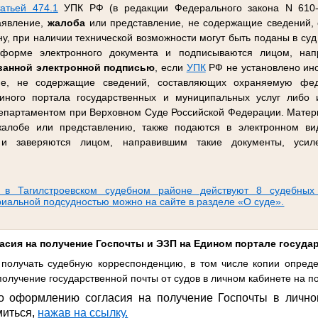
татьей 474.1
УПК РФ (в редакции Федерального закона N 610-
заявление,
жалоба
или представление, не содержащие сведений,
, при наличии технической возможности могут быть поданы в суд 
орме электронного документа и подписываются лицом, напр
ванной электронной подписью
, если
УПК
РФ не установлено ино
ие, не содержащие сведений, составляющих охраняемую фед
иного портала государственных и муниципальных услуг либо
партаментом при Верховном Суде Российской Федерации. Матер
 жалобе или представлению, также подаются в электронном в
, и заверяются лицом, направившим такие документы, усил
 в Тагилстроевском судебном районе действуют 8 судебных
риальной подсудностью можно на сайте в разделе «О суде».
асия на получение Госпочты и ЭЗП на Едином портале госуда
получать судебную корреспонденцию, в том числе копии опреде
олучение государственной почты от судов в личном кабинете на по
о оформлению согласия на получение Госпочты в лично
миться,
нажав на ссылку.