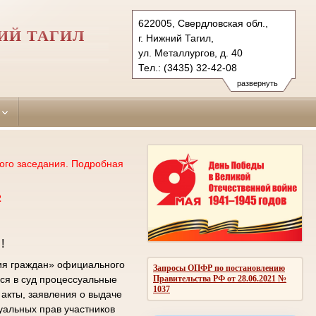
622005, Свердловская обл.,
ИЙ ТАГИЛ
г. Нижний Тагил,
ул. Металлургов, д. 40
Тел.: (3435) 32-42-08
tagilstroevsky.svd@sudrf.ru
развернуть
ого заседания. Подробная
2
!
ия граждан» официального
Запросы ОПФР по постановлению
Правительства РФ от 28.06.2021 №
ся в суд процессуальные
1037
акты, заявления о выдаче
уальных прав участников