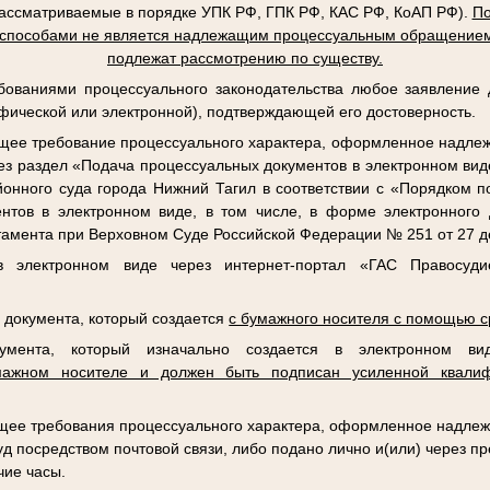
рассматриваемые в порядке УПК РФ, ГПК РФ, КАС РФ, КоАП РФ).
По
 способами не является надлежащим процессуальным обращением
подлежат рассмотрению по существу.
ебованиями процессуального законодательства любое заявление
фической или электронной), подтверждающей его достоверность.
ее требование процессуального характера, оформленное надле
ез раздел «Подача процессуальных документов в электронном ви
айонного суда города Нижний Тагил в соответствии с «Порядком 
нтов в электронном виде, в том числе, в форме электронного 
амента при Верховном Суде Российской Федерации № 251 от 27 де
в электронном виде через интернет-портал «ГАС Правосуди
а документа, который создается
с бумажного носителя с помощью с
кумента, который изначально создается в электронном 
мажном носителе и должен быть подписан усиленной квалиф
ее требования процессуального характера, оформленное надлеж
уд посредством почтовой связи, либо подано лично и(или) через п
чие часы.