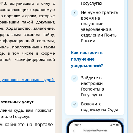
Госуслугах
ФЗ, вступившего в силу с
 составляющих охраняемую
Не нужно тратить
⚡
в порядке и сроки, которые
время на
авившим такой документ,
получение
е. Ходатайство, заявление,
уведомления в
отделении Почты
еральным законом тайну,
России
 информационной системы,
иалы, приложенные к таким
Как настроить
иде, в том числе в форме
получение
енной квалифицированной
уведомлений?
Зайдите в
✅
 участков мировых судей.
настройки
Госпочты в
Госуслугах
рственных услуг
Включите
✅
подписку на Суды
лений суда, вам позволит
ртале Госуслуг.
м кабинете на портале