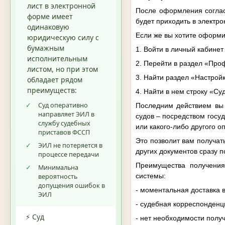
лист в электронной
После оформления согласи
форме имеет
будет приходить в электро
одинаковую
Если же вы хотите оформи
юридическую силу с
бумажным
1. Войти в личный кабинет
исполнительным
2. Перейти в раздел «Про
листом, но при этом
3. Найти раздел «Настрой
обладает рядом
преимуществ:
4. Найти в нем строку «Су
✓
Суд оперативно
Последним действием вы 
направляет ЭИЛ в
судов – посредством госу
службу судебных
или какого-либо другого о
приставов ФССП
Это позволит вам получат
✓
ЭИЛ не потеряется в
других документов сразу 
процессе передачи
Преимущества получения 
✓
Минимальна
системы:
вероятность
допущения ошибок в
- моментальная доставка 
ЭИЛ
- судебная корреспонденц
⚡ Суд
- нет необходимости полу