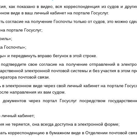
я, как показано в видео, вся корреспонденция из судов и други
нном виде в ваш личный кабинет на портале Госуслуг.
ть согласие на получение Госпочты только от судов, это можно с
 на портале Госуслуг;
филь»;
ка Госпочты»;
ды» и передвинуть вправо бегунок в этой строке.
подтвердите свое согласие на получение отправлений в элект
дарственной электронной почтовой системы и без участия в этом п
ператора почтовой связи.
ь в электронном виде через свой личный кабинет на портале Госусл
после направления их вам судом.
документов через портал Госуслуг посредством государствен
в личный кабинет;
ия не теряется, она всегда доступна в электронной форме;
чать корреспонденцию в бумажном виде в Отделении почтовой связ