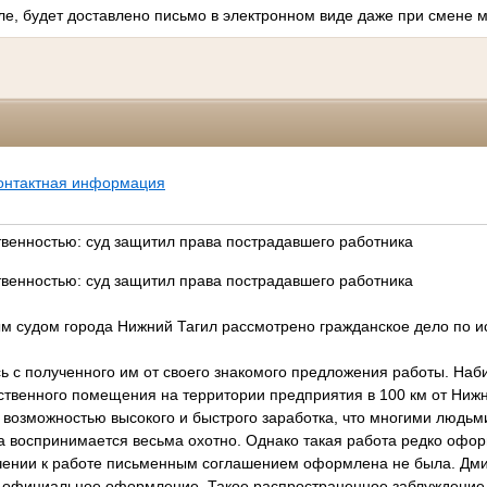
ле, будет доставлено письмо в электронном виде даже при смене м
онтактная информация
ственностью: суд защитил права пострадавшего работника
ственностью: суд защитил права пострадавшего работника
м судом города Нижний Тагил рассмотрено гражданское дело по ис
ь с полученного им от своего знакомого предложения работы. Наб
ственного помещения на территории предприятия в 100 км от Нижн
возможностью высокого и быстрого заработка, что многими людьми
а воспринимается весьма охотно. Однако такая работа редко офо
чении к работе письменным соглашением оформлена не была. Дми
официальное оформление. Такое распространенное заблуждение 