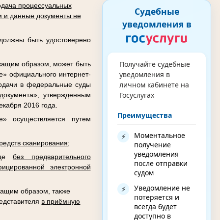
дача процессуальных
Судебные
 и данные документы не
уведомления в
 должны быть удостоверено
Получайте судебные
жащим образом, может быть
уведомления в
де» официального интернет-
личном кабинете на
подачи в федеральные суды
Госуслугах
документа», утвержденным
кабря 2016 года.
Преимущества
е» осуществляется путем
Моментальное
⚡
редств сканирования
;
получение
уведомления
виде
без предварительного
после отправки
ицированной электронной
судом
Уведомление не
⚡
ащим образом, также
потеряется и
редставителя
в приёмную
всегда будет
доступно в