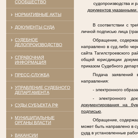
СООБЩЕСТВО
судопроизводства и 
документов указанными
НОРМАТИВНЫЕ АКТЫ
В соответствии с тр
ДОКУМЕНТЫ СУДА
личной подписью лица (гра
СУДЕБНОЕ
Обращение, содержащ
ДЕЛОПРОИЗВОДСТВО
направлено в суд либо чер
сайта Тагилстроевского р
СПРАВОЧНАЯ
общей юрисдикции докуме
ИНФОРМАЦИЯ
приказом Судебного департ
Подача заявлений 
ПРЕСС-СЛУЖБА
направления:
УПРАВЛЕНИЕ СУДЕБНОГО
- электронного образ
ДЕПАРТАМЕНТА
- электронного до
документирования на бу
СУДЫ СУБЪЕКТА РФ
подписью
.
МУНИЦИПАЛЬНЫЕ
Обращение, содержащ
ОРГАНЫ ВЛАСТИ
может быть направлено в с
суда
в установленные рабо
ВАКАНСИИ