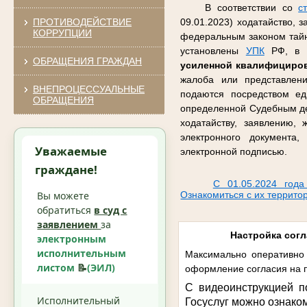
В соответствии со
с
ПРОТИВОДЕЙСТВИЕ
09.01.2023) ходатайство, 
КОРРУПЦИИ
федеральным законом тайну
установлены
УПК
РФ, в ф
ОБРАЩЕНИЯ ГРАЖДАН
усиленной квалифициро
жалоба или представлен
ВНЕПРОЦЕССУАЛЬНЫЕ
подаются посредством ед
ОБРАЩЕНИЯ
определенной Судебным де
ходатайству, заявлению,
электронного документа
Уважаемые
электронной подписью.
граждане!
С 01.05.2024 года
Вы можете
Ознакомиться с их террито
обратиться
в суд с
заявлением
за
Настройка согл
электронным
исполнительным
Максимально оперативно 
листом
📝
(ЭИЛ)
оформление согласия на п
С видеоинструкцией п
Исполнительный
Госуслуг можно ознако