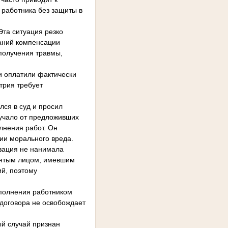
работника без защиты в
та ситуация резко
щаний компенсации
 получения травмы,
и оплатили фактически
трия требует
лся в суд и просил
учало от предложивших
лнения работ. Он
ии морального вреда.
изация не нанимала
анятым лицом, имевшим
ий, поэтому
ыполнения работником
договора не освобождает
ый случай признан