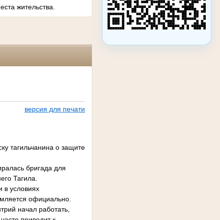
еста жительства.
версия для печати
ку тагильчанина о защите
иралась бригада для
его Тагила.
 в условиях
рмляется официально.
трий начал работать,
часто приводит к