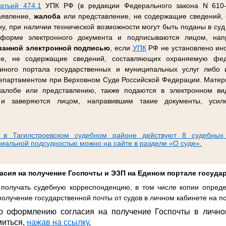
татьей 474.1
УПК РФ (в редакции Федерального закона N 610-
заявление,
жалоба
или представление, не содержащие сведений,
, при наличии технической возможности могут быть поданы в суд 
орме электронного документа и подписываются лицом, напр
ванной электронной подписью
, если
УПК
РФ не установлено ино
ие, не содержащие сведений, составляющих охраняемую фед
иного портала государственных и муниципальных услуг либо
партаментом при Верховном Суде Российской Федерации. Матер
 жалобе или представлению, также подаются в электронном в
, и заверяются лицом, направившим такие документы, усил
 в Тагилстроевском судебном районе действуют 8 судебных
риальной подсудностью можно на сайте в разделе «О суде».
асия на получение Госпочты и ЭЗП на Едином портале госуда
получать судебную корреспонденцию, в том числе копии опреде
олучение государственной почты от судов в личном кабинете на по
о оформлению согласия на получение Госпочты в лично
миться,
нажав на ссылку.