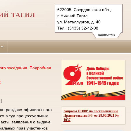
622005, Свердловская обл.,
ИЙ ТАГИЛ
г. Нижний Тагил,
ул. Металлургов, д. 40
Тел.: (3435) 32-42-08
tagilstroevsky.svd@sudrf.ru
развернуть
ого заседания. Подробная
2
!
ия граждан» официального
Запросы ОПФР по постановлению
Правительства РФ от 28.06.2021 №
ся в суд процессуальные
1037
акты, заявления о выдаче
уальных прав участников