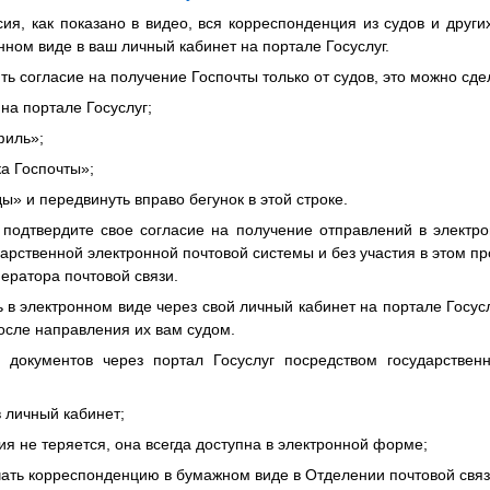
я, как показано в видео, вся корреспонденция из судов и други
нном виде в ваш личный кабинет на портале Госуслуг.
ть согласие на получение Госпочты только от судов, это можно с
 на портале Госуслуг;
филь»;
ка Госпочты»;
ды» и передвинуть вправо бегунок в этой строке.
подтвердите свое согласие на получение отправлений в элект
дарственной электронной почтовой системы и без участия в этом п
ператора почтовой связи.
ь в электронном виде через свой личный кабинет на портале Госусл
после направления их вам судом.
документов через портал Госуслуг посредством государствен
в личный кабинет;
ия не теряется, она всегда доступна в электронной форме;
чать корреспонденцию в бумажном виде в Отделении почтовой связ