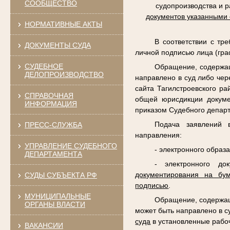
СООБЩЕСТВО
судопроизводства и 
документов указанными
НОРМАТИВНЫЕ АКТЫ
В соответствии с тр
ДОКУМЕНТЫ СУДА
личной подписью лица (гра
СУДЕБНОЕ
Обращение, содержащ
ДЕЛОПРОИЗВОДСТВО
направлено в суд либо чер
сайта Тагилстроевского р
СПРАВОЧНАЯ
общей юрисдикции докуме
ИНФОРМАЦИЯ
приказом Судебного департ
Подача заявлений 
ПРЕСС-СЛУЖБА
направления:
УПРАВЛЕНИЕ СУДЕБНОГО
- электронного образ
ДЕПАРТАМЕНТА
- электронного до
документирования на бу
СУДЫ СУБЪЕКТА РФ
подписью
.
МУНИЦИПАЛЬНЫЕ
Обращение, содержащ
ОРГАНЫ ВЛАСТИ
может быть направлено в с
суда
в установленные рабо
ВАКАНСИИ