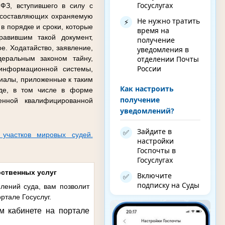
Госуслугах
ФЗ, вступившего в силу с
 составляющих охраняемую
Не нужно тратить
⚡
в порядке и сроки, которые
время на
авившим такой документ,
получение
е. Ходатайство, заявление,
уведомления в
отделении Почты
еральным законом тайну,
России
 информационной системы,
иалы, приложенные к таким
Как настроить
иде, в том числе в форме
получение
енной квалифицированной
уведомлений?
Зайдите в
✅
 участков мировых судей.
настройки
Госпочты в
Госуслугах
рственных услуг
Включите
✅
подписку на Суды
лений суда, вам позволит
ртале Госуслуг.
м кабинете на портале