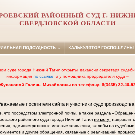
РОЕВСКИЙ РАЙОННЫЙ СУД Г. НИЖН
СВЕРДЛОВСКОЙ ОБЛАСТИ
РИАЛЬНАЯ ПОДСУДНОСТЬ
КАЛЬКУЛЯТОР ГОСПОШЛИНЫ
ном суде города Нижний Тагил открыты вакансии секретаря судебн
информация
по ссылке
и у помощника председателя суда –
Жулановой Галины Михайловны по телефону: 8(3435) 32-40-9
Уважаемые посетители сайта и участники судопроизводства 
 что посредством электронной почты, а также раздела «Обращен
роевского районного суда города Нижний Тагил
не могут
направлять
ления, административные исковые заявления, жалобы на судебные 
окументов и другие обращения, связанные с реализацией процесс