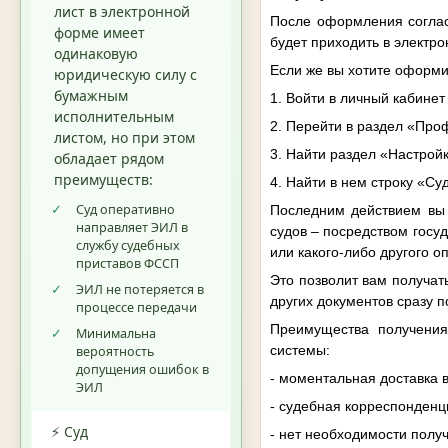
лист в электронной
После оформления согласи
форме имеет
будет приходить в электро
одинаковую
Если же вы хотите оформи
юридическую силу с
бумажным
1. Войти в личный кабинет
исполнительным
2. Перейти в раздел «Про
листом, но при этом
3. Найти раздел «Настрой
обладает рядом
преимуществ:
4. Найти в нем строку «Су
✓
Суд оперативно
Последним действием вы 
направляет ЭИЛ в
судов – посредством госу
службу судебных
или какого-либо другого о
приставов ФССП
Это позволит вам получат
✓
ЭИЛ не потеряется в
других документов сразу 
процессе передачи
Преимущества получения 
✓
Минимальна
системы:
вероятность
допущения ошибок в
- моментальная доставка 
ЭИЛ
- судебная корреспонденц
⚡ Суд
- нет необходимости полу