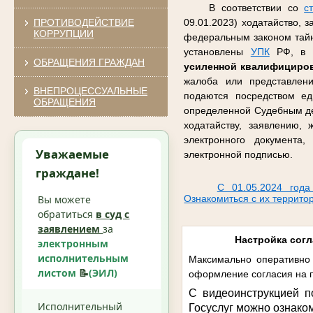
В соответствии со
с
ПРОТИВОДЕЙСТВИЕ
09.01.2023) ходатайство, 
КОРРУПЦИИ
федеральным законом тайну
установлены
УПК
РФ, в ф
ОБРАЩЕНИЯ ГРАЖДАН
усиленной квалифициро
жалоба или представлен
ВНЕПРОЦЕССУАЛЬНЫЕ
подаются посредством ед
ОБРАЩЕНИЯ
определенной Судебным де
ходатайству, заявлению,
электронного документа
Уважаемые
электронной подписью.
граждане!
С 01.05.2024 года
Вы можете
Ознакомиться с их террито
обратиться
в суд с
заявлением
за
Настройка согл
электронным
исполнительным
Максимально оперативно 
листом
📝
(ЭИЛ)
оформление согласия на п
С видеоинструкцией п
Исполнительный
Госуслуг можно ознако