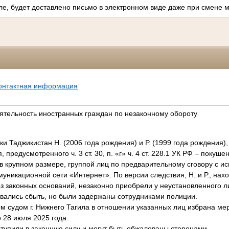
ле, будет доставлено письмо в электронном виде даже при смене м
онтактная информация
ятельность иностранных граждан по незаконному обороту
и Таджикистан Н. (2006 года рождения) и Р. (1999 года рождения)
предусмотренного ч. 3 ст. 30, п. «г» ч. 4 ст. 228.1 УК РФ – покуш
 в крупном размере, группой лиц по предварительному сговору с и
никационной сети «Интернет». По версии следствия, Н. и Р., нах
з законных оснований, незаконно приобрели у неустановленного л
евались сбыть, но были задержаны сотрудниками полиции.
м судом г. Нижнего Тагила в отношении указанных лиц избрана ме
 28 июля 2025 года.
тупили в законную силу и могут быть обжалованы сторонами.