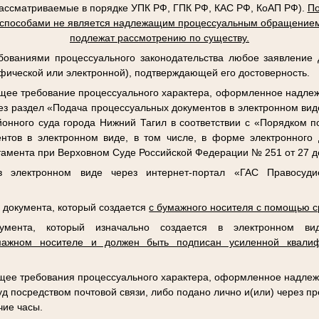
рассматриваемые в порядке УПК РФ, ГПК РФ, КАС РФ, КоАП РФ).
По
 способами не является надлежащим процессуальным обращением
подлежат рассмотрению по существу.
ебованиями процессуального законодательства любое заявление
фической или электронной), подтверждающей его достоверность.
ее требование процессуального характера, оформленное надле
ез раздел «Подача процессуальных документов в электронном ви
айонного суда города Нижний Тагил в соответствии с «Порядком 
нтов в электронном виде, в том числе, в форме электронного 
амента при Верховном Суде Российской Федерации № 251 от 27 де
в электронном виде через интернет-портал «ГАС Правосуди
а документа, который создается
с бумажного носителя с помощью с
кумента, который изначально создается в электронном 
мажном носителе и должен быть подписан усиленной квалиф
ее требования процессуального характера, оформленное надлеж
уд посредством почтовой связи, либо подано лично и(или) через п
чие часы.