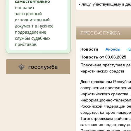
самостоятельно
- лицу, участвующему в де
направит
электронный
исполнительный
документ в нужное
подразделение
ПРЕСС-СЛУЖБА
службы судебных
приставов.
Новости
Анонсы
К
Новость от 03.06.2025
Пресечена преступная де
наркотических средств
Двое гражданам Республик
совершении преступления, 
наркотического средства,
информационно-телекомму
Российской Федерации бе
средство, которое намер
Тагилстроевским районны
заключения под стражу до
Постановления суда не вс