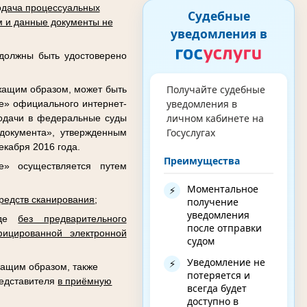
дача процессуальных
Судебные
 и данные документы не
уведомления в
 должны быть удостоверено
Получайте судебные
жащим образом, может быть
уведомления в
де» официального интернет-
личном кабинете на
подачи в федеральные суды
Госуслугах
документа», утвержденным
кабря 2016 года.
Преимущества
е» осуществляется путем
Моментальное
⚡
редств сканирования
;
получение
уведомления
виде
без предварительного
после отправки
ицированной электронной
судом
Уведомление не
⚡
ащим образом, также
потеряется и
редставителя
в приёмную
всегда будет
доступно в